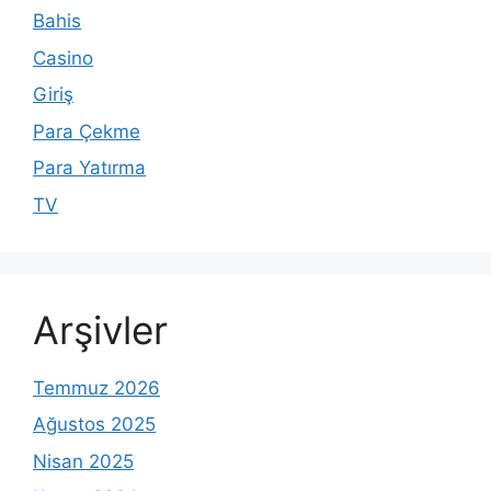
Bahis
Casino
Giriş
Para Çekme
Para Yatırma
TV
Arşivler
Temmuz 2026
Ağustos 2025
Nisan 2025