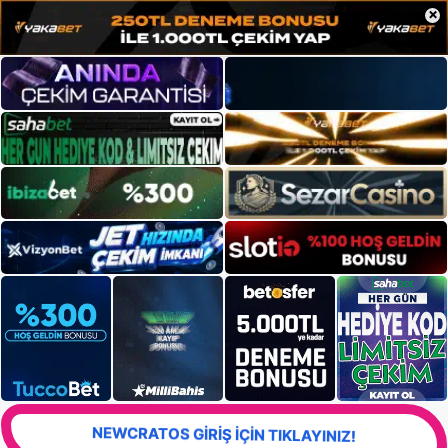
×
NEWCRATOS GİRİŞ İÇİN TIKLAYINIZ!