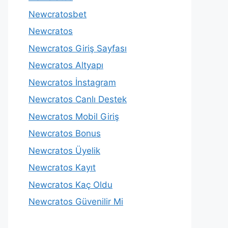
Newcratosbet
Newcratos
Newcratos Giriş Sayfası
Newcratos Altyapı
Newcratos İnstagram
Newcratos Canlı Destek
Newcratos Mobil Giriş
Newcratos Bonus
Newcratos Üyelik
Newcratos Kayıt
Newcratos Kaç Oldu
Newcratos Güvenilir Mi