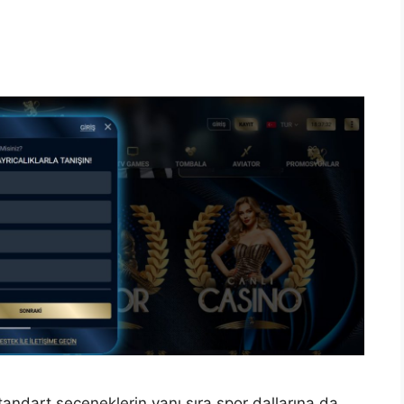
andart seçeneklerin yanı sıra spor dallarına da