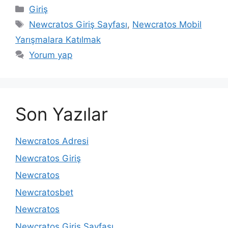
Kategoriler
Giriş
Etiketler
Newcratos Giriş Sayfası
,
Newcratos Mobil
Yarışmalara Katılmak
Yorum yap
Son Yazılar
Newcratos Adresi
Newcratos Giriş
Newcratos
Newcratosbet
Newcratos
Newcratos Giriş Sayfası