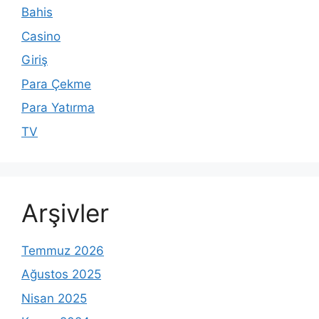
Bahis
Casino
Giriş
Para Çekme
Para Yatırma
TV
Arşivler
Temmuz 2026
Ağustos 2025
Nisan 2025