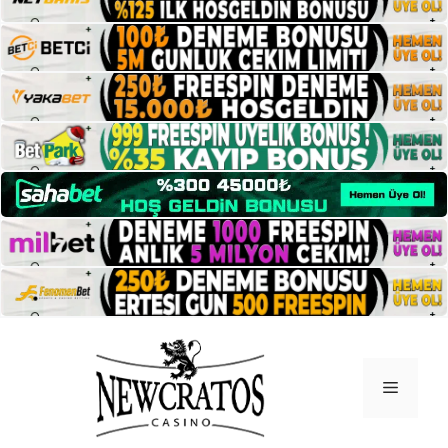
İçeriğe
atla
Menü