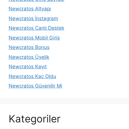
Newcratos Altyapı
Newcratos İnstagram
Newcratos Canlı Destek
Newcratos Mobil Giriş
Newcratos Bonus
Newcratos Üyelik
Newcratos Kayıt
Newcratos Kaç Oldu
Newcratos Güvenilir Mi
Kategoriler