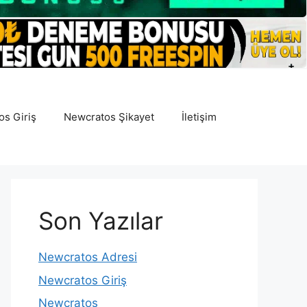
s Giriş
Newcratos Şikayet
İletişim
Son Yazılar
Newcratos Adresi
Newcratos Giriş
Newcratos