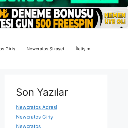
s Giriş
Newcratos Şikayet
İletişim
Son Yazılar
Newcratos Adresi
Newcratos Giriş
Newcratos