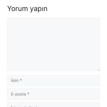
Yorum yapın
Yorum
İsim
E-
posta
İnternet