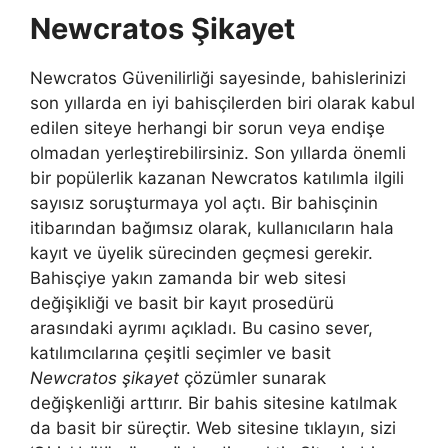
Newcratos Şikayet
Newcratos Güvenilirliği sayesinde, bahislerinizi
son yıllarda en iyi bahisçilerden biri olarak kabul
edilen siteye herhangi bir sorun veya endişe
olmadan yerleştirebilirsiniz. Son yıllarda önemli
bir popülerlik kazanan Newcratos katılımla ilgili
sayısız soruşturmaya yol açtı. Bir bahisçinin
itibarından bağımsız olarak, kullanıcıların hala
kayıt ve üyelik sürecinden geçmesi gerekir.
Bahisçiye yakın zamanda bir web sitesi
değişikliği ve basit bir kayıt prosedürü
arasındaki ayrımı açıkladı. Bu casino sever,
katılımcılarına çeşitli seçimler ve basit
Newcratos şikayet
çözümler sunarak
değişkenliği arttırır. Bir bahis sitesine katılmak
da basit bir süreçtir. Web sitesine tıklayın, sizi