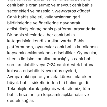
canlı bahis oranlarımız ve mevcut canlı bahis
seçenekleri yelpazesidir.
Newcratos güncel
Canlı bahis siteleri, kullanıcılarının geri
bildirimlerine ve önerilerine dayanarak
geliştirilmiş birkaç bahis platformu arasındadır.
Bir bahis sitesindeki her canlı bahis
kategorisinin kendi kuralları vardır. Bahis
platformunda, oyuncular canlı bahis kurallarının
kapsamlı açıklamalarına erişebilirler. Oyuncular,
sitenin iletişim kanalları aracılığıyla canlı bahis
soruları alabilir veya 7-24 canlı destek hattına
kolayca erişebilir. Newcratos üyeleri,
Avrupa’daki operasyonlarla küresel olarak en
büyük bahis şirketlerinden biri haline geldi.
Teknolojik olarak gelişmiş web sitemiz, tüm
bahis fırsatları için kapsamlı açıklamalar ve
destek sağlar.