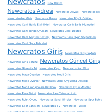
Newcratos
New Cratos
Newcratos Adresi
Newcratos Altyapı
Newcratosbet
Newcratosbet Giriş
Newcratos Bonus
Newcratos Büyük Ödülleri
Newcratos Canlı Bahis Etkinlikleri
Newcratos Canlı Bahis Hizmetleri
Newcratos Canlı Bingo Oyunları
Newcratos Canlı Destek
Newcratos Canlı Müşteri Desteği
Newcratos Canlı Oyun Seçenekleri
Newcratos Canlı Spor Bahisleri
Newcratos Giriş
Newcratos Giriş Sayfası
Newcratos Güncel Giriş
Newcratos Giriş Sorunu
Newcratos Güvenilir Mi
Newcratos Kayıt
Newcratos Kaç Oldu
Newcratos Masa Oyunları
Newcratos Mobil Giriş
Newcratos Mobil Oyunlar
Newcratos Mobil Uygulama Desteği
Newcratos Mobil Yarışmalara Katılmak
Newcratos Oyun Masaları
Newcratos Para Birimi
Newcratos Para Yatırma Limiti
Newcratos Rulet Oyunu
Newcratos Sanal Girişler
Newcratos Spor Bahis
Newcratos Spor Bahisleri
Newcratos TV
Newcratos Twitter