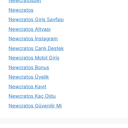
Newcratosbet
Newcratos
Newcratos Giriş Sayfası
Newcratos Altyapı
Newcratos İnstagram
Newcratos Canlı Destek
Newcratos Mobil Giriş
Newcratos Bonus
Newcratos Üyelik
Newcratos Kayıt
Newcratos Kaç Oldu
Newcratos Güvenilir Mi