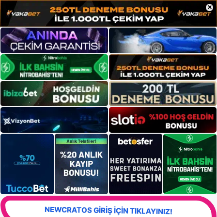
×
NEWCRATOS GİRİŞ İÇİN TIKLAYINIZ!