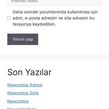
sitesi
Daha sonraki yorumlarımda kullanılması için
adım, e-posta adresim ve site adresim bu
tarayıcıya kaydedilsin.
Son Yazılar
Newcratos Adresi
Newcratos Giriş
Newcratos