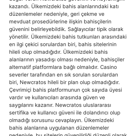
kazandı. Ülkemizdeki bahis alanlarındaki katı
düzenlemeler nedeniyle, geri çekme ve
mevduat prosedürlerine ilişkin bahisçilerin
güvenini belirleyebildik. Sağlayıcılar tipik olarak
yönetilir. Ülkemizdeki bahis tutkunları arasındaki
en ilgi çekici sorulardan biri, bahis sitelerinin
hileli olup olmadığıdır. Ülkemizdeki bahis
alanlarının yasadışı olması nedeniyle, bahisçiler
alternatif platformlara bağlı olmalıdır. Casino
severler tarafından en sık sorulan sorulardan
biri, Newcratos hileli bir plan olup olmadığıdır.
Çevrimiçi bahis platformunun çok sayıda üyesi
vardır ve kullanıcıları arasında güven ve
saygılarını kazanır. Newcratos uluslararası
sertifika ve kullanıcı güveni ile dolandırıcı olup
olmadığı sorusunu cevaplayın. Ülkemizdeki
bahis alanlarına uygulanan düzenlemeler
nedeniyle, bu sitelerin güvenilirliği düzenli olarak