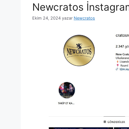
Newcratos İnstagra
Ekim 24, 2024
yazar
Newcratos