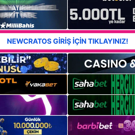
NEWCRATOS GİRİŞ İÇİN TIKLAYINIZ!