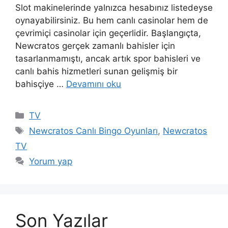
Slot makinelerinde yalnızca hesabınız listedeyse
oynayabilirsiniz. Bu hem canlı casinolar hem de
çevrimiçi casinolar için geçerlidir. Başlangıçta,
Newcratos gerçek zamanlı bahisler için
tasarlanmamıştı, ancak artık spor bahisleri ve
canlı bahis hizmetleri sunan gelişmiş bir
bahisçiye …
Devamını oku
Kategoriler
TV
Etiketler
Newcratos Canlı Bingo Oyunları
,
Newcratos
TV
Yorum yap
Son Yazılar