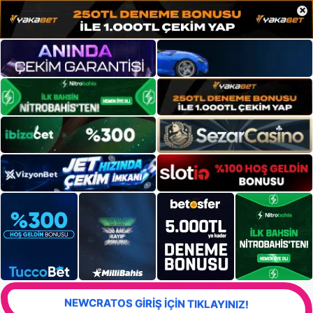
×
NEWCRATOS GİRİŞ İÇİN TIKLAYINIZ!