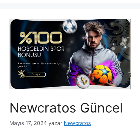
Newcratos Güncel
Mayıs 17, 2024
yazar
Newcratos