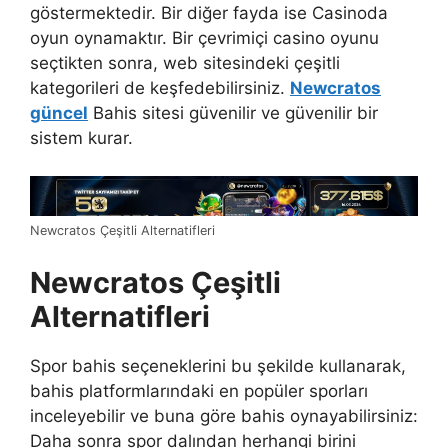
göstermektedir. Bir diğer fayda ise Casinoda
oyun oynamaktır. Bir çevrimiçi casino oyunu
seçtikten sonra, web sitesindeki çeşitli
kategorileri de keşfedebilirsiniz.
Newcratos
güncel
Bahis sitesi güvenilir ve güvenilir bir
sistem kurar.
Newcratos Çeşitli Alternatifleri
Newcratos Çeşitli
Alternatifleri
Spor bahis seçeneklerini bu şekilde kullanarak,
bahis platformlarındaki en popüler sporları
inceleyebilir ve buna göre bahis oynayabilirsiniz:
Daha sonra spor dalından herhangi birini