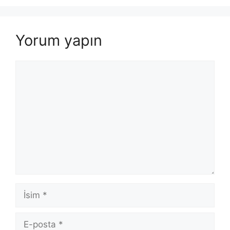
Yorum yapın
Yorum
İsim
E-