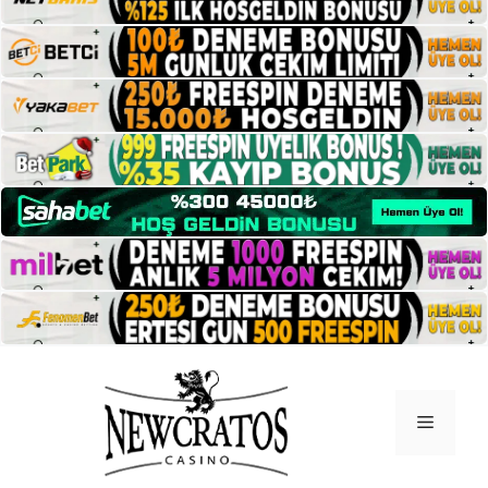
İçeriğe
atla
Menü