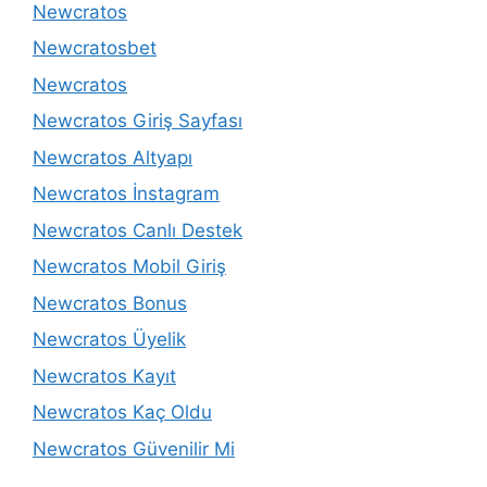
Newcratos
Newcratosbet
Newcratos
Newcratos Giriş Sayfası
Newcratos Altyapı
Newcratos İnstagram
Newcratos Canlı Destek
Newcratos Mobil Giriş
Newcratos Bonus
Newcratos Üyelik
Newcratos Kayıt
Newcratos Kaç Oldu
Newcratos Güvenilir Mi